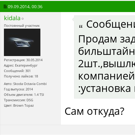
09.09.2014,
00:36
kidala
Сообщен
Постоянный участник
Продам за
бильштайн 
2шт.,вышл
Регистрация: 30.05.2014
Адрес: Екатеринбург
Сообщений: 301
компанией
Получено лайков: 18
:установка
Авто: Skoda Octavia Combi
Год выпуска: 2014
Объем двигателя: 1.4 TSI
Трансмиссия: DSG
Цвет: Brown Topaz
Сам откуда?