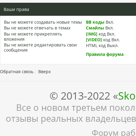
Ваши права
Вы
не можете
создавать новые темы
BB коды
Вкл.
Вы
не можете
отвечать в темах
Смайлы
Вкл.
Вы
не можете
прикреплять
[IMG]
код
Вкл.
вложения
[VIDEO]
код
Вкл.
Вы
не можете
редактировать свои
HTML код
Выкл.
сообщения
Правила форума
Обратная связь
|
Вверх
© 2013-2022 «
Sko
Все о новом третьем поколе
отзывы реальных владельцев,
Форум рабо