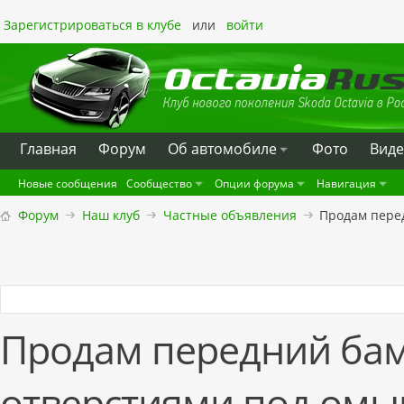
Зарегистрироваться в клубе
или
войти
Главная
Форум
Oб автомобиле
Фото
Вид
Новые сообщения
Сообщество
Опции форума
Навигация
Форум
Наш клуб
Частные объявления
Продам перед
Продам передний бам
отверстиями под омы