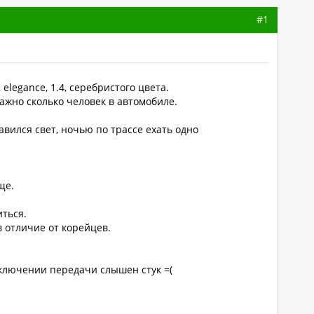
#1
elegance, 1.4, серебристого цвета.
важно сколько человек в автомобиле.
вился свет, ночью по трассе ехать одно
ще.
иться.
в отличие от корейцев.
еключении передачи слышен стук =(