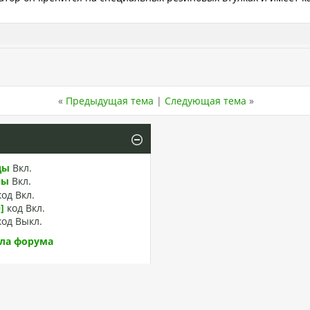
«
Предыдущая тема
|
Следующая тема
»
ды
Вкл.
лы
Вкл.
код
Вкл.
]
код
Вкл.
код
Выкл.
ла форума