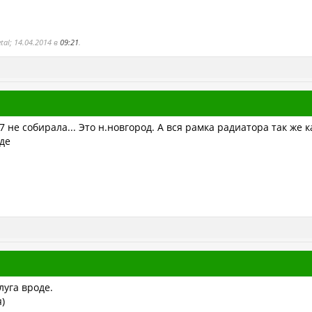
al; 14.04.2014 в
09:21
.
7 не собирала... Это н.новгород. А вся рамка радиатора так же 
де
луга вроде.
)