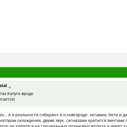
etal
тах Калуга вроде.
лтается)
ах... А в реальности собирают в н.новгороде- октавию, йети и дж
иатором охлаждения, двумя звук. сигналами крепится винтами ж
диатор он крепится на специальных резиновых втулках и имеет к