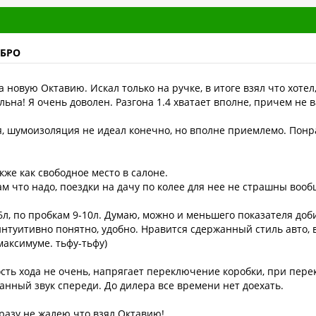
ЕБРО
новую Октавию. Искал только на ручке, в итоге взял что хотел, 
ьна! Я очень доволен. Разгона 1.4 хватает вполне, причем не 
, шумоизоляция не идеал конечно, но вполне приемлемо. Понра
кже как свободное место в салоне.
м что надо, поездки на дачу по колее для нее не страшны вооб
 6л, по пробкам 9-10л. Думаю, можно и меньшего показателя доб
 интуитивно понятно, удобно. Нравится сдержанный стиль авто, 
максимуме. тьфу-тьфу)
ость хода не очень, напрягает переключение коробки, при пер
анный звук спереди. До дилера все времени нет доехать.
разу не жалею что взял Октавию!