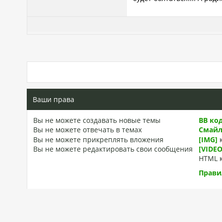
Ваши права
Вы
не можете
создавать новые темы
BB ко
Вы
не можете
отвечать в темах
Смай
Вы
не можете
прикреплять вложения
[IMG]
Вы
не можете
редактировать свои сообщения
[VIDEO
HTML 
Прави
Обратная связь
|
Вверх