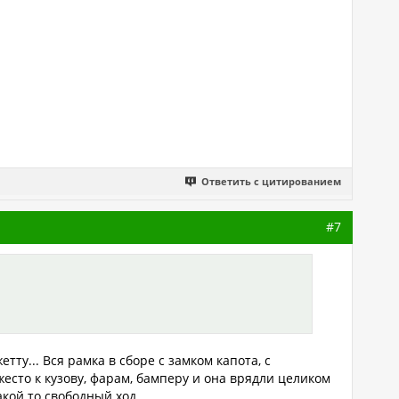
Ответить с цитированием
#7
етту... Вся рамка в сборе с замком капота, с
есто к кузову, фарам, бамперу и она врядли целиком
акой то свободный ход