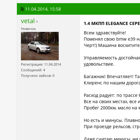
11.04.2014,
15:58
vetal
1.4 МКПП ELEGANCE СЕР
Новичок
Всем здравствуйте!
Поменял свою bmw e39 на 
Черт!) Машина восхитител
Управляемость достойная
удовольствие.
Регистрация: 11.04.2014
Сообщений: 4
Получено лайков: 0
Багажник! Впечатляет! Та
Клиренс по нашим дорога
Расход радует: по трассе
Все на своих местах, все
Пробег 2000км, масло на 
Но есть и минусы. Плавн
При проезде рельсов, стр
Даже считаю минусы, ни 