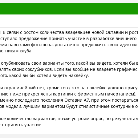
 В связи с ростом количества владельцев новой Октавии и рос
поступило предложение принять участие в разработке внешнег
еми навыками фотошопа, достаточно предложить свою идею или
астникам клуба.
 опубликовать свои варианты того, какой вы видете, хотели бы 
елять своих соклубников. Если вы вообще не владеете графичес
го, какой вы бы хотели видеть наклейку.
 и ограничейний нет, кроме того, что на наклейке должно прису
бщению ниже прикреплены картинки с фирменным начертанием). 
именно последнего поколения Октавии А7, при этом постаратьс
ов модели, лучшим вариантом будут стилистичные контурные о
ное количество вариантов, позже устроим опрос, по результата
ет принять участие.