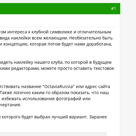
#1
том интереса к клубной символике и отличительным
о вида наклейки всем желающим. Необязательно быть
 концепцию, которая потом будет нами доработана,
видеть наклейку нашего клуба, по которой в будущем
кими редакторами, можете просто оставить текстовое
тствовать название "ОctaviaRussia" или адрес сайта
Также логично каким-то образом показать, что наш
я избежать использования фотографий или
чертания.
м которого будет выбран лучший вариант. Заранее