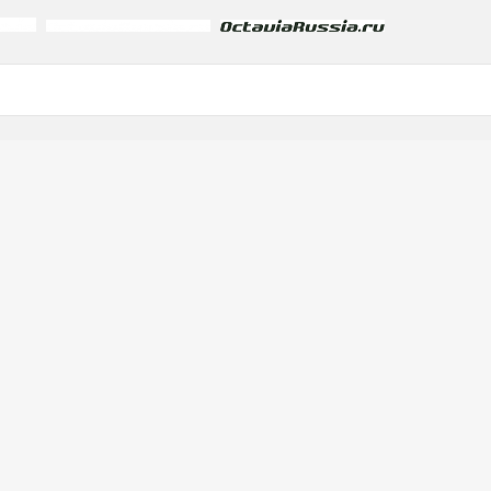
a
v
ia не нравится в плане шрифта и по моему прикольно было бы