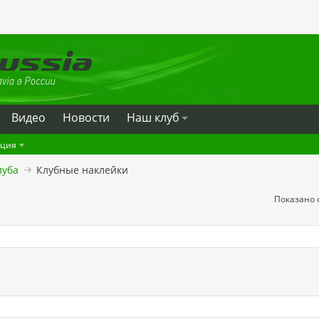
Видео
Новости
Наш клуб
ация
луба
Клубные наклейки
Показано с