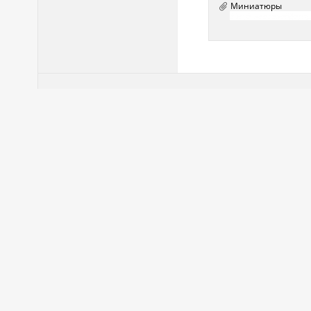
Миниатюры
28.03.2014,
12:21
barseek
мне буква "v" в слове Oct
Почетный помощник клуба
Регистрация: 14.02.2014
Сообщений: 258
Получено лайков: 2
28.03.2014,
12:31