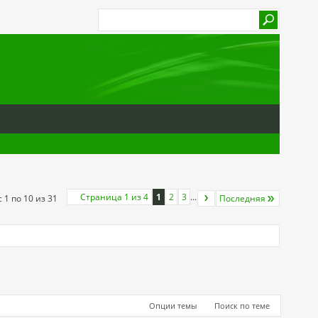
Страница 1 из 4
1
2
3
...
 1 по 10 из 31
Последняя
Опции темы
Поиск по теме