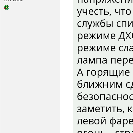
учесть, чт
службы спи
режиме ДХО
режиме сла
лампа пер
А горящие 
ближним сд
безопаснос
заметить, 
левой фаре
огонь - стр