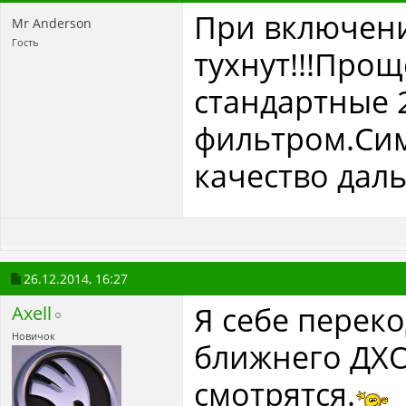
При включени
Mr Anderson
Гость
тухнут!!!Прощ
стандартные 
фильтром.Сим
качество даль
26.12.2014,
16:27
Я себе перек
Axell
Новичок
ближнего ДХО
смотрятся.