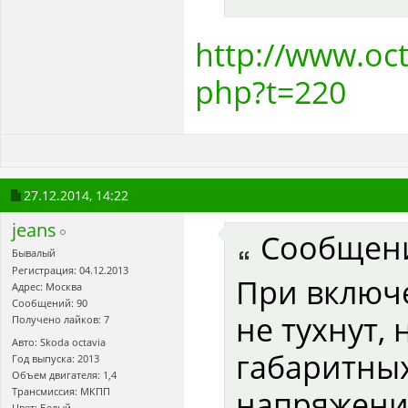
http://www.oc
php?t=220
27.12.2014,
14:22
jeans
Сообщен
Бывалый
Регистрация: 04.12.2013
При включ
Адрес: Москва
Сообщений: 90
не тухнут,
Получено лайков: 7
Авто: Skoda octavia
габаритны
Год выпуска: 2013
Объем двигателя: 1,4
напряжени
Трансмиссия: МКПП
Цвет: Белый