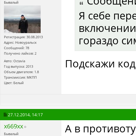
Сообщен
Бывалый
Я себе пер
включении 
гораздо си
Регистрация: 30.08.2013
Адрес: Новоуральск
Сообщений: 78
Получено лайков: 2
Подскажи коди
Авто: Octavia
Год выпуска: 2013
Объем двигателя: 1.8
Трансмиссия: МКПП
Цвет: Белый
27.12.2014,
14:17
А в противоту
x669xx
Бывалый