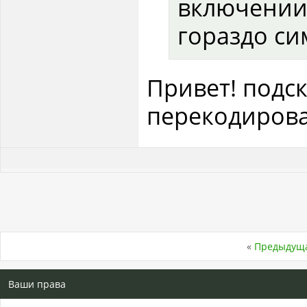
включении 
гораздо си
Привет! подс
перекодирова
«
Предыдуща
Ваши права