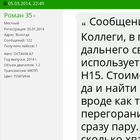
05.03.2014,
22:49
Роман 35
Сообщен
Местный
Регистрация: 05.01.2014
Коллеги, в
Адрес: Вологда
Сообщений: 122
дальнего с
Получено лайков: 1
Авто: OCTAVIA A7
использует
Год выпуска: 2014 г.
Объем двигателя: 1.2
H15. Стоим
Трансмиссия: МКПП
Цвет: ПЛАТИНА
да и найти
вроде как т
перегорани
сразу пару
сколько хв