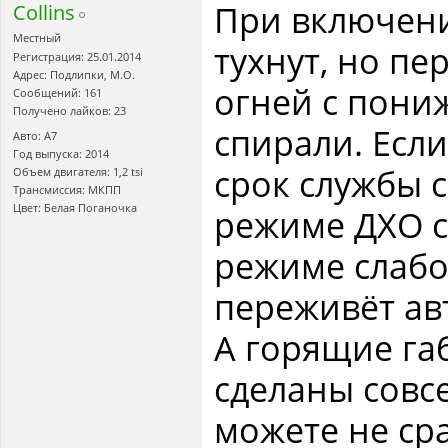
При включен
Collins
Местный
тухнут, но п
Регистрация: 25.01.2014
Адрес: Подлипки, М.О.
огней с пон
Сообщений: 161
Получено лайков: 23
спирали. Есл
Авто: A7
Год выпуска: 2014
срок службы с
Объем двигателя: 1,2 tsi
Трансмиссия: МКПП
Цвет: Белая Поганочка
режиме ДХО со
режиме слабо
переживёт ав
А горящие га
сделаны совсе
можете не сра