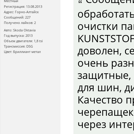
Местный
Регистрация: 13.08.2013
обработать
Адрес: Горно-Алтайск
Сообщений: 227
очистки па
Получено лайков: 2
Авто: Skoda Oktavia
KUNSTSTOF
Год выпуска: 2013
Объем двигателя: 1,8 tsi
доволен, с
Трансмиссия: DSG
Цвет: Бриллиант метал
очень раз
защитные, 
для шин, ди
Качество п
черепащек,
через инте