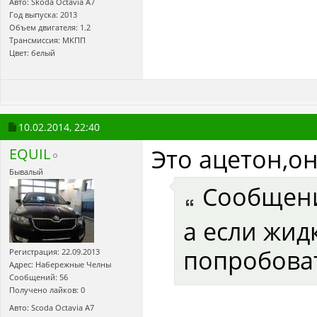
Авто: Skoda Octavia А7
Год выпуска: 2013
Объем двигателя: 1.2
Трансмиссия: МКПП
Цвет: белый
10.02.2014,
22:40
Это ацетон,о
EQUIL
Бывалый
Сообщен
а если жид
попробоват
Регистрация: 22.09.2013
Адрес: Набережные Челны
Сообщений: 56
Получено лайков: 0
Авто: Scoda Octavia A7