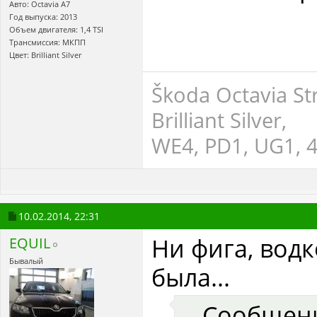
Авто: Octavia A7
Год выпуска: 2013
Объем двигателя: 1,4 TSI
Трансмиссия: МКПП
Цвет: Brilliant Silver
Škoda Octavia St
Brilliant Silver,
WE4, РD1, UG1, 4
10.02.2014,
22:31
Ни фига, вод
EQUIL
Бывалый
была...
Сообщен