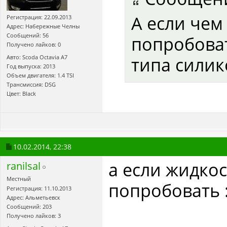
А если че
Регистрация: 22.09.2013
Адрес: Набережные Челны
Сообщений: 56
попробоват
Получено лайков: 0
типа силик
Авто: Scoda Octavia A7
Год выпуска: 2013
Объем двигателя: 1.4 TSI
Трансмиссия: DSG
Цвет: Black
10.02.2014,
22:38
а если жидкос
ranilsal
Местный
попробовать :
Регистрация: 11.10.2013
Адрес: Альметьевск
Сообщений: 203
Получено лайков: 3