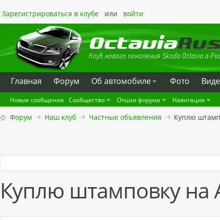
Зарегистрироваться в клубе
или
войти
Главная
Форум
Oб автомобиле
Фото
Вид
Новые сообщения
Сообщество
Опции форума
Навигация
Форум
Наш клуб
Частные объявления
Куплю штамп
Куплю штамповку на 