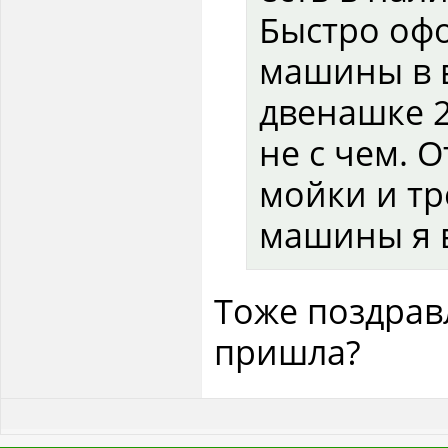
Быстро офо
машины в в
двенашке 2
не с чем. 
мойки и тр
машины я в
Тоже поздрав
пришла?