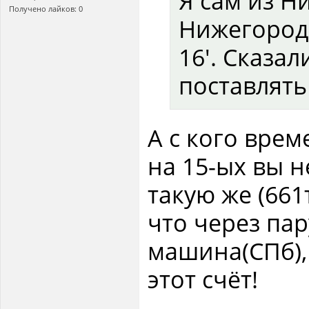
Я сам из Н
Получено лайков: 0
Нижегород
16'. Сказал
поставлять
А с кого врем
на 15-ых вы н
такую же (661
что через пар
машина(СПб),
этот счёт!