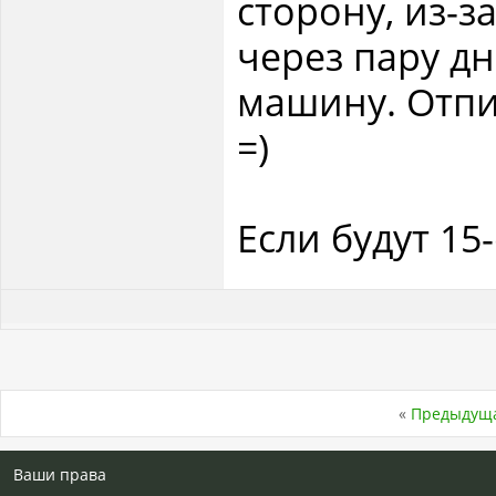
сторону, из-з
через пару д
машину. Отпи
=)
Если будут 15-
«
Предыдуща
Ваши права