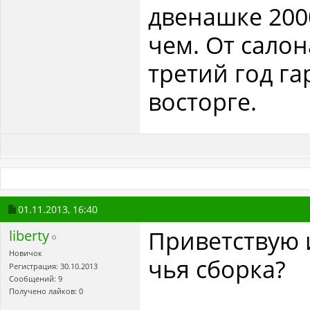
двенашке 2000
чем. От салон
третий год г
восторге.
01.11.2013,
16:40
Приветствую 
liberty
Новичок
чья сборка?
Регистрация: 30.10.2013
Сообщений: 9
Получено лайков: 0