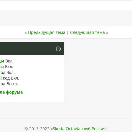
«
Предыдущая тема
|
Следующая тема
»
ды
Вкл.
лы
Вкл.
код
Вкл.
]
код
Вкл.
код
Выкл.
ла форума
© 2013-2022 «
Skoda Octavia клуб Россия
»