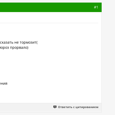
#1
сказать не тормозит(
мороз прорвало)
ения
Ответить с цитированием