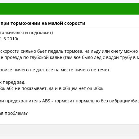
 при торможении на малой скорости
талкивался и подскажет)
.6 2010г.
корости сильно бьет педаль тормоза, на льду или снегу можно 
 проезда по глубокой калье (там все было лед с водой трубу в 
висе ничего не дал, все на месте ничего не течет.
к перед зад.
ок абс не показывает, да и в общем нет ошибок.
и предохранитель ABS - тормозит нормально без вибрации\би
ая проблема?