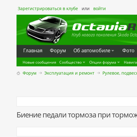
Зарегистрироваться в клубе
или
войти
Главная
Форум
Oб автомобиле
Фото
Новые сообщения
Сообщество
Опции форума
Навиг
Форум
Эксплуатация и ремонт
Рулевое, подвес
Биение педали тормоза при тормож