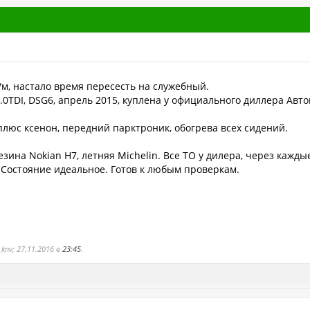
м, настало время пересесть на служебный.
.0TDI, DSG6, апрель 2015, куплена у официального диллера Авто
плюс ксенон, передний парктроник, обогрева всех сидений.
ина Nokian H7, летняя Michelin. Все ТО у дилера, через каждые
 Состояние идеальное. Готов к любым проверкам.
knv; 27.11.2016 в
23:45
.