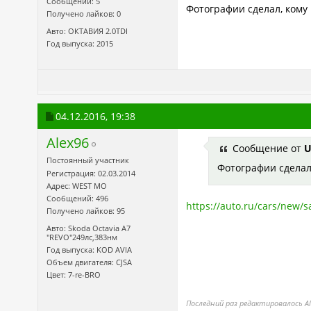
Сообщений: 5
Фотографии сделал, кому
Получено лайков: 0
Авто: ОКТАВИЯ 2.0TDI
Год выпуска: 2015
04.12.2016,
19:38
Alex96
Сообщение от
U
Постоянный участник
Фотографии сделал
Регистрация: 02.03.2014
Адрес: WEST МО
Сообщений: 496
https://auto.ru/cars/new/s
Получено лайков: 95
Авто: Skoda Octavia A7
"REVO"249лс,383нм
Год выпуска: KOD AVIA
Объем двигателя: CJSA
Цвет: 7-re-BRO
Последний раз редактировалось Al