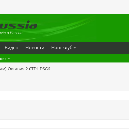
Видео
Новости
Наш клуб
ация
ам] Октавия 2.0TDI, DSG6