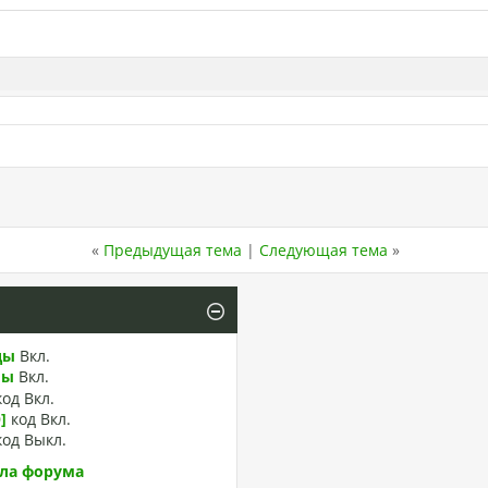
«
Предыдущая тема
|
Следующая тема
»
ды
Вкл.
лы
Вкл.
код
Вкл.
]
код
Вкл.
код
Выкл.
ла форума