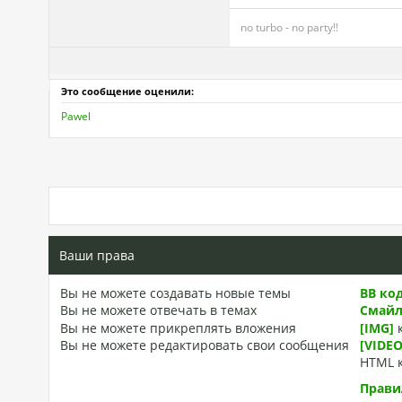
no turbo - no party!!
Это сообщение оценили:
Pawel
Ваши права
Вы
не можете
создавать новые темы
BB ко
Вы
не можете
отвечать в темах
Смай
Вы
не можете
прикреплять вложения
[IMG]
Вы
не можете
редактировать свои сообщения
[VIDEO
HTML 
Прави