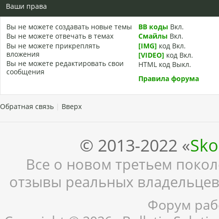
Ваши права
Вы
не можете
создавать новые темы
BB коды
Вкл.
Вы
не можете
отвечать в темах
Смайлы
Вкл.
Вы
не можете
прикреплять
[IMG]
код
Вкл.
вложения
[VIDEO]
код
Вкл.
Вы
не можете
редактировать свои
HTML код
Выкл.
сообщения
Правила форума
Обратная связь
|
Вверх
© 2013-2022 «
Sko
Все о новом третьем поколе
отзывы реальных владельцев,
Форум рабо