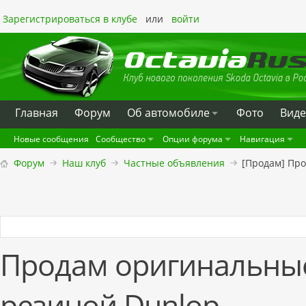
Зарегистрироваться в клубе
или
войти
Главная
Форум
Oб автомобиле
Фото
Вид
Новые сообщения
Сообщество
Опции форума
Навигация
Форум
Наш клуб
Частные объявления
[Продам] Про
Продам оригинальные 
резиной Dunlop