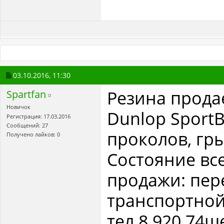
03.10.2016,
11:30
Резина прода
Spartfan
Новичок
Dunlop SportB
Регистрация: 17.03.2016
Сообщений: 27
проколов, гры
Получено лайков: 0
Состояние вс
продажи: пер
транспортной.
тел.8 920 74ш