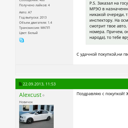
P.S. Заказал на го
Получено лайков: 4
МРЭО в назначенно
Авто: A7
никакой очереди, т
Год выпуска: 2013
инспектору. На осм
Объем двигателя: 1.4
смотрит твое авто,
Трансмиссия: МКПП
номера. Причем, он
Цвет: Белый
народа), то тебе в
С удачной покупкой,ни гв
22.09.2013,
11:53
Alexcust
Поздравляю с покупкой! Ж
Новичок