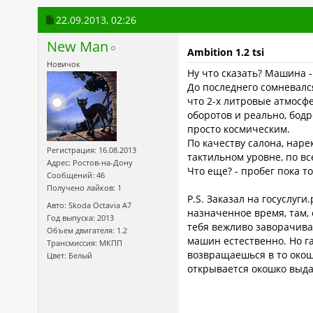
22.09.2013,
02:26
New Man
Ambition 1.2 tsi
Новичок
Ну что сказать? Машина -
До последнего сомневался
что 2-х литровые атмосфе
оборотов и реально, бодр
просто космическим.
По качеству салона, наре
Регистрация: 16.08.2013
тактильном уровне, по все
Адрес: Ростов-на-Дону
Что еще? - пробег пока т
Сообщений: 46
Получено лайков: 1
P.S. Заказал на госуслуг
Авто: Skoda Octavia А7
назначенное время, там, 
Год выпуска: 2013
тебя вежливо заворачиваю
Объем двигателя: 1.2
машин естественно. Но га
Трансмиссия: МКПП
возвращаешься в то окошк
Цвет: Белый
открывается окошко выда