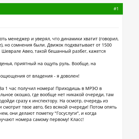
#1
Хоть менеджер и уверял, что динамики хватит (говорил,
е), но сомнения были. Движок подхватывает от 1500
на Шеврале Авео, такой бешанный разбег, кажется
иденья, приятный на ощупь руль. Вообще, на
о ощющения от владения - я доволен!
! За 1 час получил номера! Приходишь в МРЭО в
льное окошко, где вообще нет никакой очереди, там
одойди сразу к инспектору. На осмотр, очередь из
и смотрит твое авто, без всякой очереди! Потом опять
м, они делают пометку "Госуслуги", и когда
ручают номера самому первому! Класс!