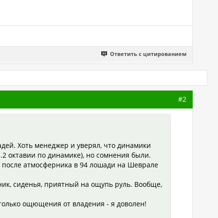
Ответить с цитированием
#2
шадей. Хоть менеджер и уверял, что динамики
1.2 октавии по динамике), но сомнения были.
е, после атмосферника в 94 лошади на Шеврале
тник, сиденья, приятный на ощупь руль. Вообще,
 только ощющения от владения - я доволен!