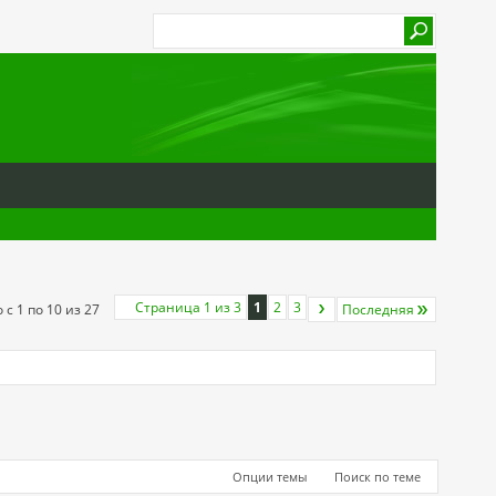
Страница 1 из 3
1
2
3
 с 1 по 10 из 27
Последняя
Опции темы
Поиск по теме