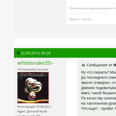
Последний раз редактировалось N
Время - песок...
22.09.2013,
09:24
whitesnake20
Сообщение от
N
Постоянный участник
Ну что сказать? Ма
До последнего сомн
хватит (говорил, ч
Движок подхватывае
Авео, такой бешанн
По качеству салона
на тактильном уров
Регистрация: 07.06.2013
Что еще? - пробег 
Адрес: Донской Край
Сообщений: 486