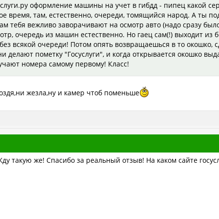
суслуги.ру оформление машины на учет в гибдд - пипец какой се
е время, там, естественно, очереди, томящийся народ. А ты по
ам тебя вежливо заворачивают на осмотр авто (надо сразу было 
отр, очередь из машин естественно. Но гаец сам(!) выходит из 
 без всякой очереди! Потом опять возвращаешься в то окошко, 
и делают пометку "Госуслуги", и когда открывается окошко вы
ручают номера самому первому! Класс!
оздя,ни жезла,ну и камер чтоб поменьше
ду такую же! Спасибо за реальный отзыв! На каком сайте госу