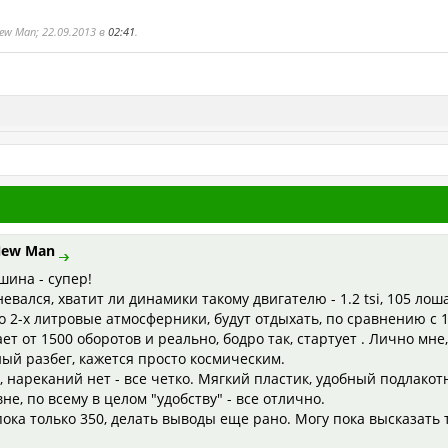
ew Man; 22.09.2013 в
02:41
.
ew Man
шина - супер!
евался, хватит ли динамики такому двигателю - 1.2 tsi, 105 ло
то 2-х литровые атмосферники, будут отдыхать, по сравнению с 
т от 1500 оборотов и реально, бодро так, стартует . Лично мн
ый разбег, кажется просто космическим.
, нареканий нет - все четко. Мягкий пластик, удобный подлако
не, по всему в целом "удобству" - все отлично.
пока только 350, делать выводы еще рано. Могу пока высказать