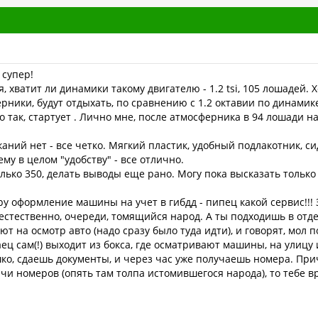
 супер!
, хватит ли динамики такому двигателю - 1.2 tsi, 105 лошадей. 
рники, будут отдыхать, по сравнению с 1.2 октавии по динамик
о так, стартует . Лично мне, после атмосферника в 94 лошади 
каний нет - все четко. Мягкий пластик, удобный подлакотник, с
му в целом "удобству" - все отлично.
олько 350, делать выводы еще рано. Могу пока высказать тольк
и.ру оформление машины на учет в гибдд - пипец какой сервис!!
естественно, очереди, томящийся народ. А ты подходишь в отде
т на осмотр авто (надо сразу было туда идти), и говорят, мол п
ец сам(!) выходит из бокса, где осматривают машины, на улицу 
о, сдаешь документы, и через час уже получаешь номера. Приче
чи номеров (опять там толпа истомившегося народа), то тебе в