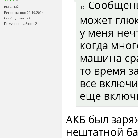
Сообщен
Бывалый
Регистрация: 21.10.2014
может глюк
Сообщений: 58
Получено лайков: 2
у меня неч
когда мног
машина сра
то время з
все включи
еще включ
АКБ был заря
нештатной ба