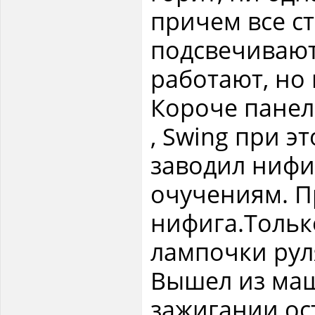
причем все с
подсвечивают
работают, но 
Короче панел
, Swing при э
заводил нифиг
очучениям. П
нифига.Тольк
лампочки рул
Вышел из маш
зажигании ос