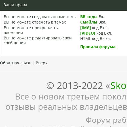
Ваши права
Вы
не можете
создавать новые темы
BB коды
Вкл.
Вы
не можете
отвечать в темах
Смайлы
Вкл.
Вы
не можете
прикреплять
[IMG]
код
Вкл.
вложения
[VIDEO]
код
Вкл.
Вы
не можете
редактировать свои
HTML код
Выкл.
сообщения
Правила форума
Обратная связь
|
Вверх
© 2013-2022 «
Sko
Все о новом третьем поколе
отзывы реальных владельцев,
Форум рабо