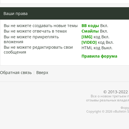
Ваши права
Вы
не можете
создавать новые темы
BB коды
Вкл.
Вы
не можете
отвечать в темах
Смайлы
Вкл.
Вы
не можете
прикреплять
[IMG]
код
Вкл.
вложения
[VIDEO]
код
Вкл.
Вы
не можете
редактировать свои
HTML код
Выкл.
сообщения
Правила форума
Обратная связь
|
Вверх
© 2013-2022 
Все о новом третьем п
отзывы реальных владел
Форум
Copyright © 2026 vBulletin So