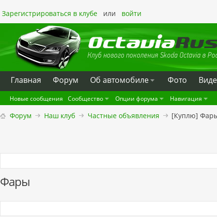
Зарегистрироваться в клубе
или
войти
Главная
Форум
Oб автомобиле
Фото
Вид
Новые сообщения
Сообщество
Опции форума
Навигация
Форум
Наш клуб
Частные объявления
[Куплю] Фар
Фары