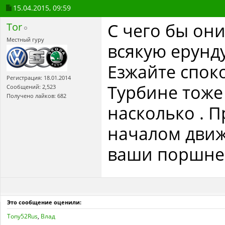
15.04.2015,
09:59
С чего бы они 
Tor
Местный гуру
всякую ерунду 
Езжайте споко
Регистрация: 18.01.2014
Турбине тоже 
Сообщений: 2,523
Получено лайков: 682
насколько . 
началом движ
ваши поршнев
Это сообщение оценили:
Tony52Rus
,
Влад