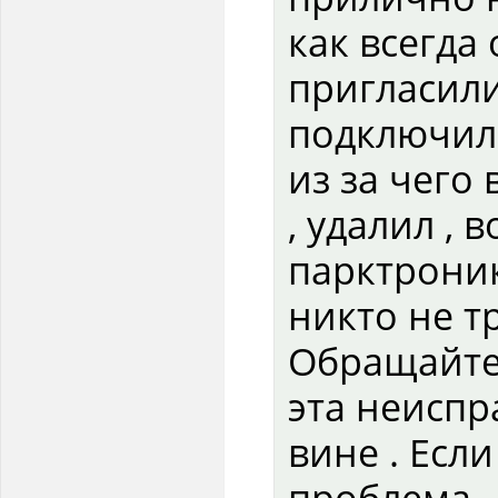
как всегда
пригласили
подключили
из за чего
, удалил , 
парктроник
никто не т
Обращайтес
эта неиспр
вине . Если
проблема , 