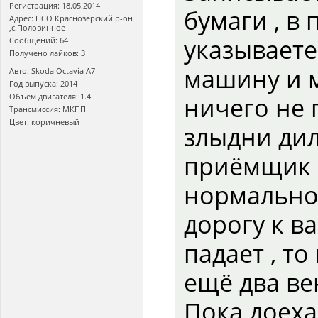
Регистрация: 18.05.2014
бумаги , в
Адрес: НСО Краснозёрский р-он
,с.Половинное
указываете
Сообщений: 64
Получено лайков: 3
машину и 
Авто: Skoda Octavia A7
Год выпуска: 2014
Объем двигателя: 1.4
ничего не г
Трансмиссия: МКПП
Цвет: коричневый
злыдни дил
приёмщик :
нормально 
дорогу к в
падает , то
ещё два ве
Пока доеха