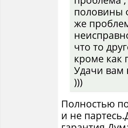
половины 
же проблем
неисправно
что то дру
кроме как п
Удачи вам
)))
Полностью по
и не партесь.
гарантия.Дум