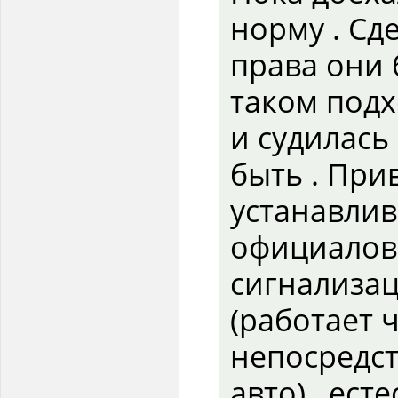
норму . Сд
права они 
таком подх
и судилась 
быть . При
устанавлив
официалов 
сигнализац
(работает 
непосредст
авто) , ест