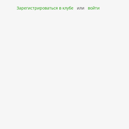
Зарегистрироваться в клубе
или
войти
Главная
Форум
Oб автомобиле
Фото
Новые сообщения
Сообщество
Опции форума
Навиг
Форум
Эксплуатация и ремонт
Электрооборудо
Не работает розетка в багажнике и 