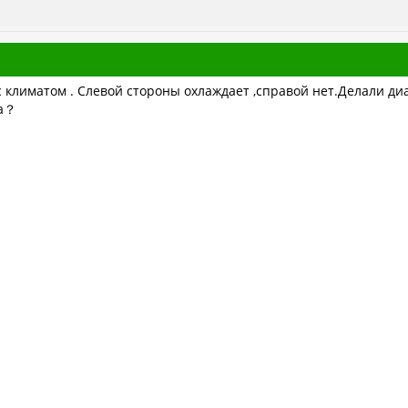
климатом . Слевой стороны охлаждает ,справой нет.Делали диа
ма？