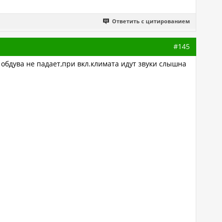
Ответить с цитированием
#145
обдува не падает,при вкл.климата идут звуки слышна