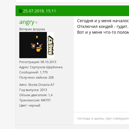
25.07.2018,
15:11
angry
Сегодня и у меня началос
Отключил кондей - гудит.
Ветеран форума
Вот и у меня что-то поло
Регистрация: 08.10.2013
Адрес: Серпухов-Щербинка
Сообщений: 1,779
Получено лайков: 208
Авто: Skoda Octavia А7
Год выпуска: 2013
Объем двигателя: 1,4
Трансмиссия: МКПП
Цвет: черный
господа и дамы, при соверше