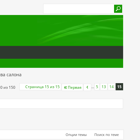
ва салона
Страница 15 из 15
...
5
13
14
15
50 из 150
Первая
Опции темы
Поиск по теме