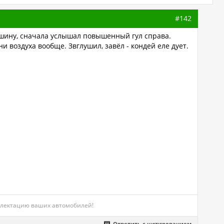
#142
машину, сначала услышал повышенный гул справа.
ни воздуха вообще. Звглушил, завёл - кондей еле дует.
мплектацию ваших автомобилей!
Ответить с цитированием