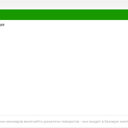
дке
нии маневров включайте указатели поворотов - они входят в базовую ко