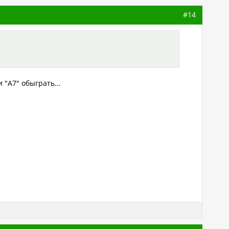
#14
 "А7" обыграть...