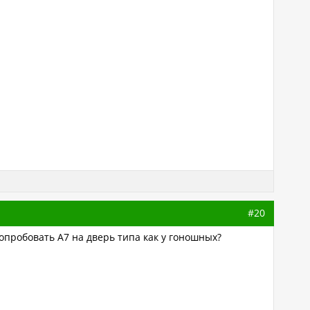
#20
попробовать А7 на дверь типа как у гоношных?