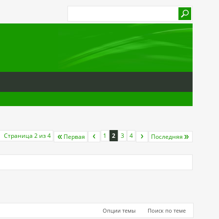
Страница 2 из 4
1
2
3
4
Первая
Последняя
Опции темы
Поиск по теме