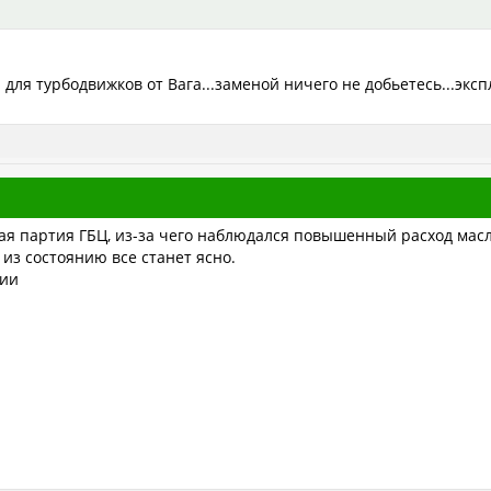
для турбодвижков от Вага...заменой ничего не добьетесь...экс
ая партия ГБЦ, из-за чего наблюдался повышенный расход масла
 из состоянию все станет ясно.
тии