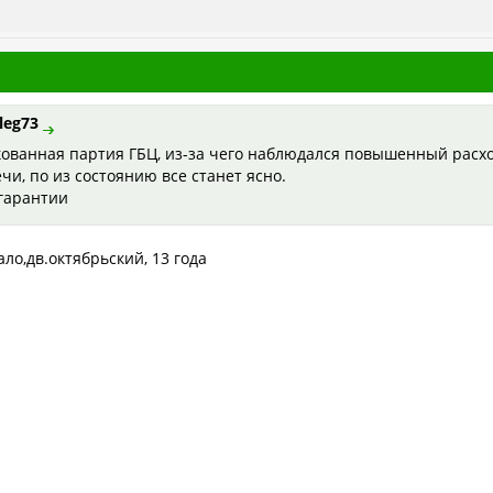
leg73
кованная партия ГБЦ, из-за чего наблюдался повышенный расход
чи, по из состоянию все станет ясно.
гарантии
ало,дв.октябрьский, 13 года