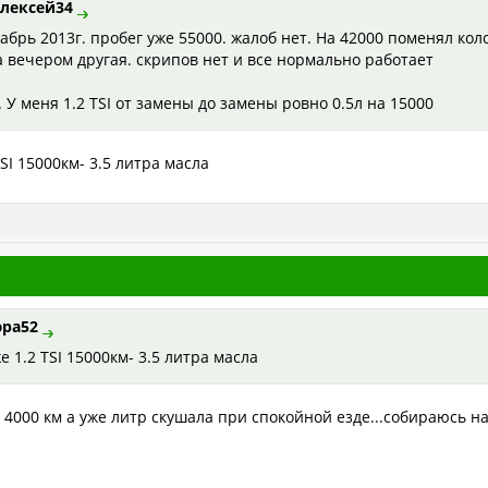
лексей34
брь 2013г. пробег уже 55000. жалоб нет. На 42000 поменял кол
а вечером другая. скрипов нет и все нормально работает
. У меня 1.2 TSI от замены до замены ровно 0.5л на 15000
SI 15000км- 3.5 литра масла
ра52
е 1.2 TSI 15000км- 3.5 литра масла
, 4000 км а уже литр скушала при спокойной езде...собираюсь на