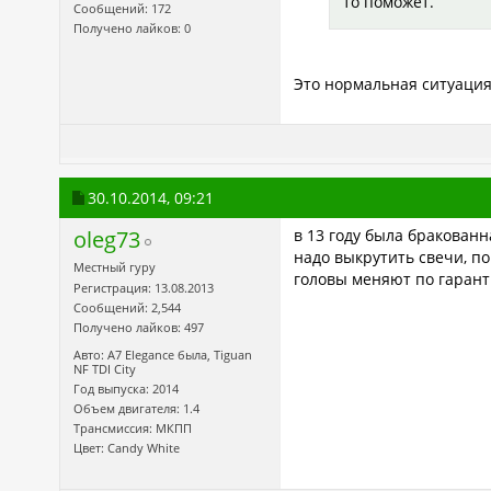
то поможет.
Сообщений: 172
Получено лайков: 0
Это нормальная ситуация 
30.10.2014,
09:21
oleg73
в 13 году была бракованн
надо выкрутить свечи, по
Местный гуру
головы меняют по гаран
Регистрация: 13.08.2013
Сообщений: 2,544
Получено лайков: 497
Авто: A7 Elegance была, Tiguan
NF TDI City
Год выпуска: 2014
Объем двигателя: 1.4
Трансмиссия: МКПП
Цвет: Candy White