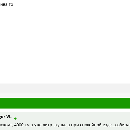
лива то
gor VL.
покоит, 4000 км а уже литр скушала при спокойной езде...собира