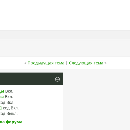
«
Предыдущая тема
|
Следующая тема
»
ды
Вкл.
лы
Вкл.
код
Вкл.
]
код
Вкл.
код
Выкл.
ла форума