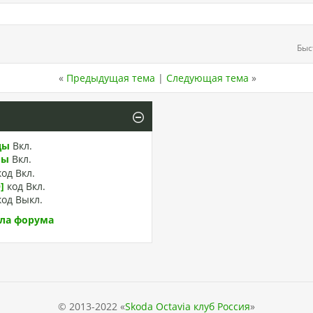
Быс
«
Предыдущая тема
|
Следующая тема
»
ды
Вкл.
лы
Вкл.
код
Вкл.
]
код
Вкл.
код
Выкл.
ла форума
© 2013-2022 «
Skoda Octavia клуб Россия
»