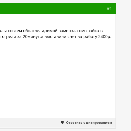
#1
алы совсем обнаглели,зимой замерзла омывайка в
огрели за 20минут,и выставили счет за работу 2400р.
Ответить с цитированием