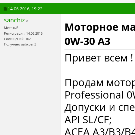
14.06.2016,
19:22
sanchiz
Моторное мас
Местный
Регистрация: 14.06.2016
0W-30 A3
Сообщений: 162
Получено лайков: 3
Привет всем !
Продам мотор
Professional 0
Допуски и сп
API SL/CF;
ACEA A3/B3/B4