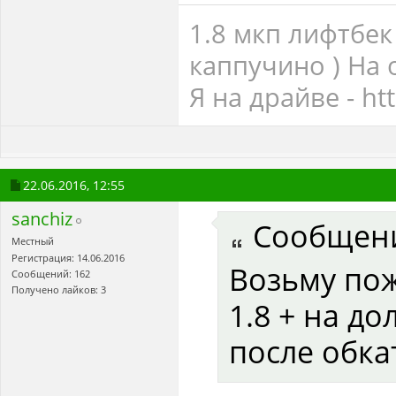
1.8 мкп лифтбек
каппучино ) На 
Я на драйве - ht
22.06.2016,
12:55
sanchiz
Сообщен
Местный
Регистрация: 14.06.2016
Возьму пож
Сообщений: 162
Получено лайков: 3
1.8 + на д
после обка