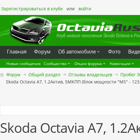
Зарегистрироваться в клубе
или
войти
Главная
Форум
Oб автомобиле
Фото
Вид
Новые сообщения
Сообщество
Опции форума
Навигация
Форум
Общий раздел
Отзывы владельцев
Пробег 3
Skoda Octavia А7, 1.2Актив, 5МКПП (блок мощности "MS" - 123л
Skoda Octavia А7, 1.2