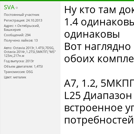
Ну кто там до
SVA
Постоянный участник
1.4 одинаков
Регистрация: 24.10.2013
Адрес: г.Октябрьский,
одинаковы
Башкирия
Сообщений: 294
Получено лайков: 13
Вот наглядно
Авто: Octavia 2013г,1.4TSI,7DSG,
Оctavia 2014г,1.2TSI,5МКПП,"MS"
обоих компл
123лс,217н.м
Год выпуска: 2013г
Объем двигателя: 1,4TSI
Трансмиссия: DSG
Цвет: металик
А7, 1.2, 5МКП
L25 Диапазо
встроенное у
потребностей