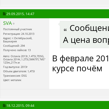
29.09.2015,
14:47
SVA
Сообщен
Постоянный участник
Регистрация: 24.10.2013
А цена воп
Адрес: г.Октябрьский,
Башкирия
Сообщений: 294
Получено лайков: 13
В феврале 201
Авто: Octavia 2013г,1.4TSI,7DSG,
Оctavia 2014г,1.2TSI,5МКПП,"MS"
123лс,217н.м
курсе почём
Год выпуска: 2013г
Объем двигателя: 1,4TSI
Трансмиссия: DSG
Цвет: металик
18.12.2015,
09:44