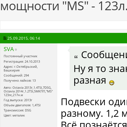
мощности "MS" - 123л.
25.09.2015,
06:14
SVA
Сообщен
Постоянный участник
Регистрация: 24.10.2013
Ну я то зн
Адрес: г.Октябрьский,
Башкирия
Сообщений: 294
разная
Получено лайков: 13
Авто: Octavia 2013г,1.4TSI,7DSG,
Оctavia 2014г,1.2TSI,5МКПП,"MS"
123лс,217н.м
Подвески оди
Год выпуска: 2013г
Объем двигателя: 1,4TSI
разному. 1,2 
Трансмиссия: DSG
Цвет: металик
Всё познаётс