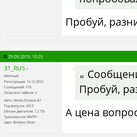
Пробуй, разн
29.09.2015,
10:25
31_RUS
Сообщен
Местный
Регистрация: 15.12.2013
Пробуй, ра
Сообщений: 179
Получено лайков: 2
Авто: Skoda Octavia A7
Год выпуска: 2013
А цена вопро
Объем двигателя: 1.2 TSI
Трансмиссия: МКПП
Цвет: Brilliant Silver