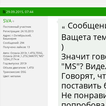
29.09.2015,
07:44
SVA
Сообщен
Постоянный участник
Регистрация: 24.10.2013
Ващета те
Адрес: г.Октябрьский,
Башкирия
Сообщений: 294
)
Получено лайков: 13
Значит гов
Авто: Octavia 2013г,1.4TSI,7DSG,
Оctavia 2014г,1.2TSI,5МКПП,"MS"
123лс,217н.м
"MS"? Виде
Год выпуска: 2013г
Объем двигателя: 1,4TSI
Трансмиссия: DSG
Говорят, ч
Цвет: металик
поставить 
Не понрави
попробова