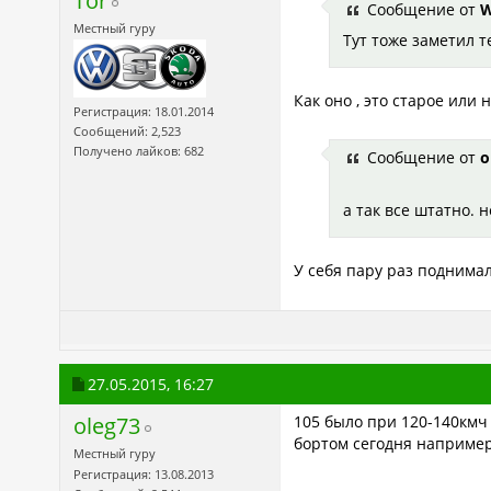
Tor
Сообщение от
W
Местный гуру
Тут тоже заметил т
Как оно , это старое или 
Регистрация: 18.01.2014
Сообщений: 2,523
Получено лайков: 682
Сообщение от
o
а так все штатно. н
У себя пару раз поднимал
27.05.2015,
16:27
oleg73
105 было при 120-140кмч 
бортом сегодня например
Местный гуру
Регистрация: 13.08.2013