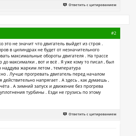
Ответить с цитированием
#2
 это не значит что двигатель выйдет из строя .
иров в цилиндрах не будет от незначительного
овать максимальные обороты двигателя . На трассе
до максималки , вот и всё . Я уже кому то писал , был
го наддува жарким летом , температура
асно . Лучше прогревать двигатель перед началом
действительно напрягает . А здесь , как думаешь ,
счёта . А зимний запуск и движение без прогрева
уплотнения турбины . Езди не грузись по этому
Ответить с цитированием