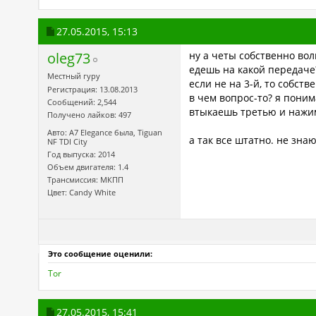
27.05.2015,
15:13
oleg73
ну а четы собственно во
едешь на какой передаче
Местный гуру
если не на 3-й, то собств
Регистрация: 13.08.2013
в чем вопрос-то? я понима
Сообщений: 2,544
втыкаешь третью и нажи
Получено лайков: 497
Авто: A7 Elegance была, Tiguan
а так все штатно. не знаю
NF TDI City
Год выпуска: 2014
Объем двигателя: 1.4
Трансмиссия: МКПП
Цвет: Candy White
Это сообщение оценили:
Tor
27.05.2015,
15:41