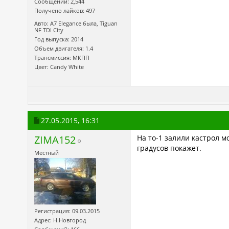
Сообщений: 2,544
Получено лайков: 497
Авто: A7 Elegance была, Tiguan
NF TDI City
Год выпуска: 2014
Объем двигателя: 1.4
Трансмиссия: МКПП
Цвет: Candy White
27.05.2015,
16:31
ZIMA152
На то-1 залили кастрол м
градусов покажет.
Местный
Регистрация: 09.03.2015
Адрес: Н.Новгород