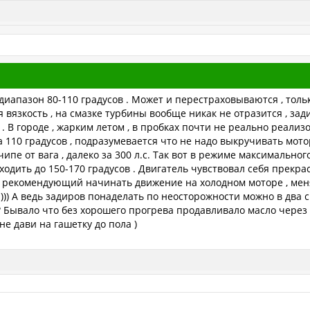
апазон 80-110 градусов . Может и перестраховываются , только
вязкость , на смазке турбины вообще никак не отразится , зад
 В городе , жарким летом , в пробках почти не реально реализ
 110 градусов , подразумевается что не надо выкручивать мотор 
чипе от вага , далеко за 300 л.с. Так вот в режиме максимально
одить до 150-170 градусов . Двигатель чувствовал себя прекр
т рекомендующий начинать движение на холодном моторе , меня 
 ))) А ведь задиров понаделать по неосторожности можно в два 
? Бывало что без хорошего прогрева продавливало масло через 
не дави на гашетку до пола )