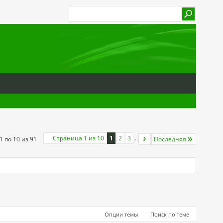
Страница 1 из 10
1
2
3
...
1 по 10 из 91
Последняя
Опции темы
Поиск по теме