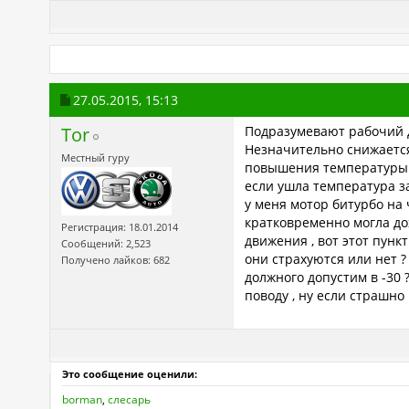
27.05.2015,
15:13
Tor
Подразумевают рабочий ди
Незначительно снижается 
Местный гуру
повышения температуры .
если ушла температура за
у меня мотор битурбо на 
кратковременно могла дох
Регистрация: 18.01.2014
движения , вот этот пунк
Сообщений: 2,523
они страхуются или нет ?
Получено лайков: 682
должного допустим в -30 
поводу , ну если страшно 
Это сообщение оценили:
borman
,
слесарь