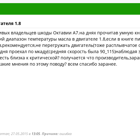
ателя 1.8
ивых владельцев шкоды Октавии А7.на днях прочитав умную кни
й диапазон температуры масла в двигателе 1.8,если в книге п
в,рекомендуется,не перегружать двигатель(тоже расплывчатое 
одня проехал по мкаду(средняя скорость была 90_115)наблюдая 
 есть близка к критической? получается что производитель,зара
 какие мнения по этому поводу? всем спасибо заранее.
rman; 27.05.2015 в
13:05
.
Причина:
ошибка