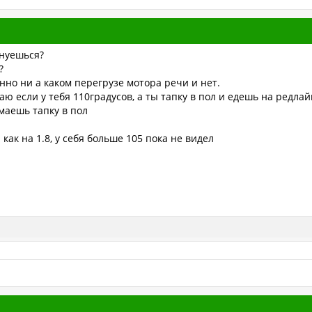
лнуешься?
?
енно ни а каком перегрузе мотора речи и нет.
ю если у тебя 110градусов, а ты тапку в пол и едешь на редлайне
маешь тапку в пол
 как на 1.8, у себя больше 105 пока не видел