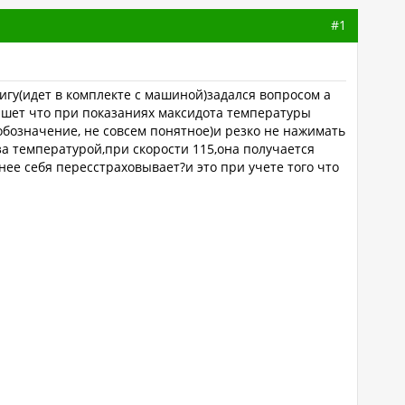
#1
гу(идет в комплекте с машиной)задался вопросом а
ишет что при показаниях максидота температуры
обозначение, не совсем понятное)и резко не нажимать
за температурой,при скорости 115,она получается
нее себя пересстраховывает?и это при учете того что