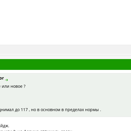
or
е или новое ?
днимал до 117 , но в основном в пределах нормы .
Эйдж.