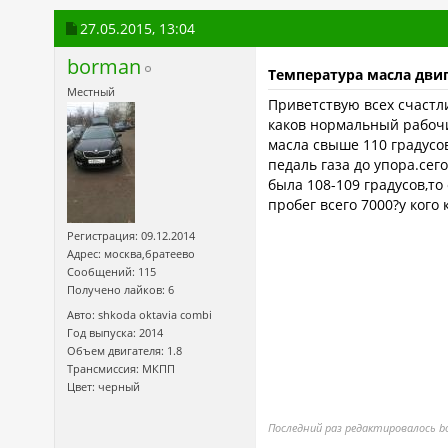
27.05.2015,
13:04
borman
Температура масла двиг
Местный
Приветствую всех счастл
каков нормальный рабочи
масла свыше 110 градусо
педаль газа до упора.сег
была 108-109 градусов,то
пробег всего 7000?у кого
Регистрация: 09.12.2014
Адрес: москва,братеево
Сообщений: 115
Получено лайков: 6
Авто: shkoda oktavia combi
Год выпуска: 2014
Объем двигателя: 1.8
Трансмиссия: МКПП
Цвет: черный
Последний раз редактировалось bo