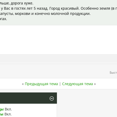
льше, дорога хуже.
у Вас в гостях лет 5 назад. Город красивый. Особенно земля (в
капусты, моркови и конечно молочной продукции.
гах.
Быст
«
Предыдущая тема
|
Следующая тема
»
ды
Вкл.
лы
Вкл.