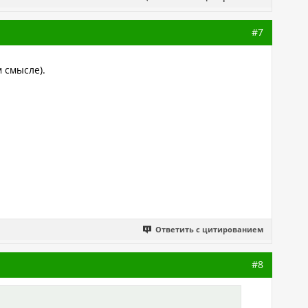
#7
м смысле).
Ответить с цитированием
#8