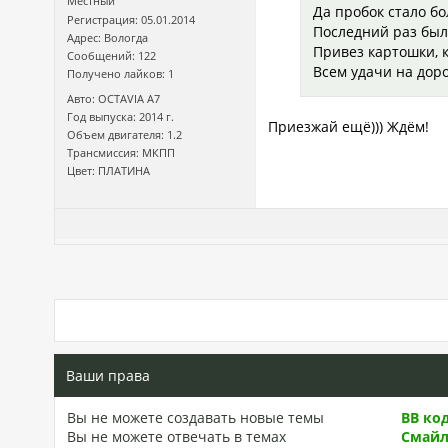
Местный
Да пробок стало бо
Регистрация: 05.01.2014
Последний раз был 
Адрес: Вологда
Привез картошки, 
Сообщений: 122
Всем удачи на доро
Получено лайков: 1
Авто: OCTAVIA A7
Год выпуска: 2014 г.
Приезжай ещё))) Ждём!
Объем двигателя: 1.2
Трансмиссия: МКПП
Цвет: ПЛАТИНА
Ваши права
Вы
не можете
создавать новые темы
BB ко
Вы
не можете
отвечать в темах
Смай