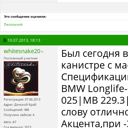
Это сообщение оценили:
Denistexnik
10.07.2013,
18:13
Был сегодня в
whitesnake20
Постоянный участник
канистре с ма
Спецификаци
BMW Longlife
025|MB 229.3
Регистрация: 07.06.2013
Адрес: Донской Край
слову отличн
Сообщений: 486
Получено лайков: 4
Акцента,при -
Авто: A7
Год выпуска: 2013