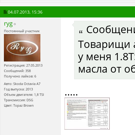
04.07.2013,
15:36
ryg
Сообщен
Постоянный участник
Товарищи а
у меня 1.8
масла от об
Регистрация: 27.05.2013
Сообщений: 358
Получено лайков: 6
Авто: Skoda Octavia A7
.....
Год выпуска: 2013
Объем двигателя: 1,8 TSI
Трансмиссия: DSG
Цвет: Topaz Brown