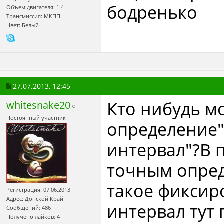
бодренько
Объем двигателя: 1.4
Трансмиссия: МКПП
Цвет: Белый
27.07.2013,
12:45
Кто нибудь м
whitesnake20
Постоянный участник
определение
интервал"?В п
точным опред
такое фикси
Регистрация: 07.06.2013
Адрес: Донской Край
интервал тут 
Сообщений: 486
Получено лайков: 4