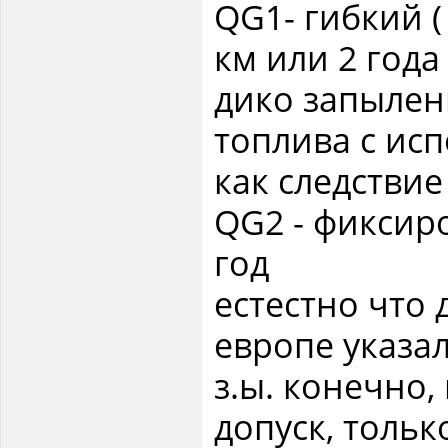
QG1- гибкий (
км или 2 года
дико запылен
топлива с ис
как следствие
QG2 - фиксир
год
естестно что
европе указа
з.ы. конечно,
допуск, тольк