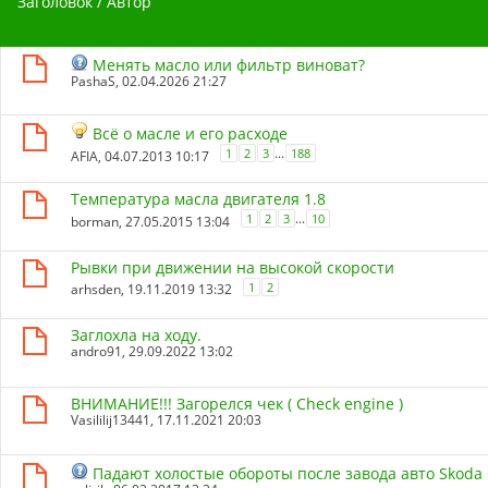
Заголовок
/
Автор
Менять масло или фильтр виноват?
PashaS
, 02.04.2026 21:27
Всё о масле и его расходе
...
1
2
3
188
AFIA
, 04.07.2013 10:17
Температура масла двигателя 1.8
...
1
2
3
10
borman
, 27.05.2015 13:04
Рывки при движении на высокой скорости
1
2
arhsden
, 19.11.2019 13:32
Заглохла на ходу.
andro91
, 29.09.2022 13:02
ВНИМАНИЕ!!! Загорелся чек ( Check engine )
Vasililij13441
, 17.11.2021 20:03
Падают холостые обороты после завода авто Skoda O