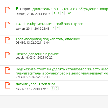
Опрос:
Двигатель 1.8 TSI (180 л.с.): обсуждение, во
...
1
2
3
60
DIM@S
, 28.07.2013 19:06
1.4 tsi 150hp металлический звон, треск
1
2
samon
, 29.11.2016 21:43
Топливопровод под капотом, опасно!!!
DEN86
, 13.02.2021 16:04
Низкое давление в рампе
Legoland
, 03.01.2021 00:22
Подскажите-стоит ли удалять катализатор?Вместо нег
пламягаситель и обманку.Это немного увеличивает м
CZECH
, 07.05.2020 10:43
Датчик уровня топлива
1
2
alex b
, 14.12.2016 17:52