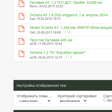
Октавия А7, 1,2 ТСI? ДСГ. Пробег 32000 км.
Racer
, 03.02.2015 23:22
Octavia A7 1.8 DSG elegance. г.в. апрель 2014
Sad
, 10.02.2016 10:15
Skoda Octavia А7, 1.2Актив, 5МКПП (блок мощнос
1
2
SVA
, 20.09.2015 18:09
Простая Октавия 42К км
ak78
, 11.08.2015 10:54
Octavia 1.2 TSI "Барабан-эдишн"
1
2
ak78
, 26.02.2015 12:19
Настройка отображения тем
Отображать темы ...
Критерий сортировки:
Сорт
во