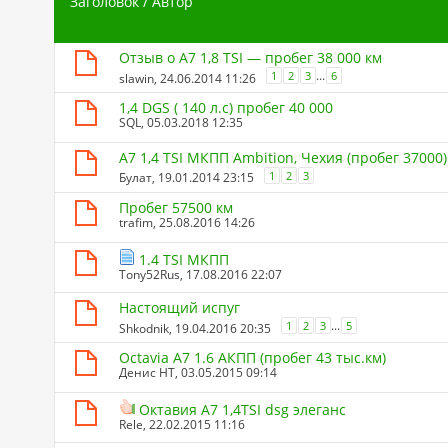
Заголовок
/
Автор
Отзыв о A7 1,8 TSI — пробег 38 000 км
...
1
2
3
6
slawin
, 24.06.2014 11:26
1,4 DGS ( 140 л.с) пробег 40 000
SQL
, 05.03.2018 12:35
A7 1,4 TSI МКПП Ambition, Чехия (пробег 37000)
1
2
3
Булат
, 19.01.2014 23:15
Пробег 57500 км
trafim
, 25.08.2016 14:26
1.4 TSI МКПП
Tony52Rus
, 17.08.2016 22:07
Настоящий испуг
...
1
2
3
5
Shkodnik
, 19.04.2016 20:35
Octavia A7 1.6 АКПП (пробег 43 тыс.км)
Денис НТ
, 03.05.2015 09:14
Октавия А7 1,4TSI dsg элеганс
Rele
, 22.02.2015 11:16