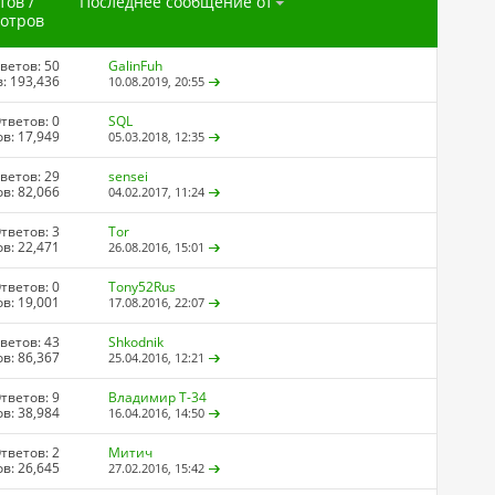
тов
/
Последнее сообщение от
отров
ветов: 50
GalinFuh
: 193,436
10.08.2019,
20:55
тветов: 0
SQL
в: 17,949
05.03.2018,
12:35
ветов: 29
sensei
в: 82,066
04.02.2017,
11:24
тветов: 3
Tor
в: 22,471
26.08.2016,
15:01
тветов: 0
Tony52Rus
в: 19,001
17.08.2016,
22:07
ветов: 43
Shkodnik
в: 86,367
25.04.2016,
12:21
тветов: 9
Владимир Т-34
в: 38,984
16.04.2016,
14:50
тветов: 2
Митич
в: 26,645
27.02.2016,
15:42