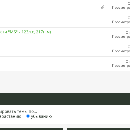
О
Просмотро
О
Просмотро
ти "MS" - 123л.с, 217н.м)
От
Просмотро
О
Просмотро
От
Просмотро
ировать темы по...
зрастанию
убыванию