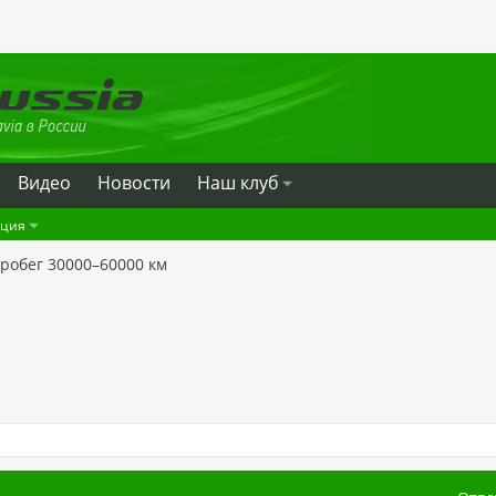
Видео
Новости
Наш клуб
ация
робег 30000–60000 км