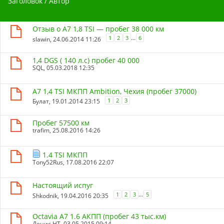
Заголовок
/
Автор
Отзыв о A7 1,8 TSI — пробег 38 000 км
...
1
2
3
6
slawin
, 24.06.2014 11:26
1,4 DGS ( 140 л.с) пробег 40 000
SQL
, 05.03.2018 12:35
A7 1,4 TSI МКПП Ambition, Чехия (пробег 37000)
1
2
3
Булат
, 19.01.2014 23:15
Пробег 57500 км
trafim
, 25.08.2016 14:26
1.4 TSI МКПП
Tony52Rus
, 17.08.2016 22:07
Настоящий испуг
...
1
2
3
5
Shkodnik
, 19.04.2016 20:35
Octavia A7 1.6 АКПП (пробег 43 тыс.км)
Денис НТ
, 03.05.2015 09:14