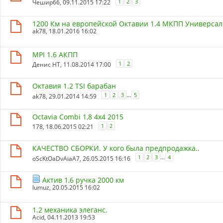
1
2
3
Чешир66
, 09.11.2015 17:22
1200 Км на европейской Октавии 1.4 МКПП Универсал
ak78
, 18.01.2016 16:02
MPI 1.6 АКПП
1
2
Денис НТ
, 11.08.2014 17:00
Октавия 1.2 TSI барабан
...
1
2
3
5
ak78
, 29.01.2014 14:59
Octavia Combi 1,8 4x4 2015
1
2
178
, 18.06.2015 02:21
КАЧЕСТВО СБОРКИ. У кого была предпродажка..
...
1
2
3
4
oScKtOaDvAiaA7
, 26.05.2015 16:16
Актив 1,6 ручка 2000 км
lumuz
, 20.05.2015 16:02
1.2 механика элеганс.
Acid
, 04.11.2013 19:53