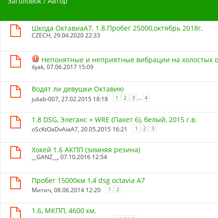
Заголовок
/
Автор
Шкода ОктавиаА7, 1.8.Пробег 25000,октябрь 2018г.
CZECH
, 29.04.2020 22:33
Непонятные и неприятные вибрации на холостых 
ilyak
, 07.06.2017 15:09
Водят ли девушки Октавию
...
1
2
3
4
juliab-007
, 27.02.2015 18:18
1.8 DSG, Элеганс + WRE (Пакет 6), белый, 2015 г.в.
1
2
3
oScKtOaDvAiaA7
, 20.05.2015 16:21
Хокей 1.6 АКПП (зимняя резина)
__GANZ__
, 07.10.2016 12:54
Пробег 15000км 1,4 dsg octavia A7
1
2
Митич
, 08.06.2014 12:20
1.6, МКПП, 4600 км.