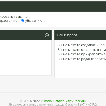
ировать темы по...
зрастанию
убыванию
Ваши права
Вы
не можете
создавать нов
Вы
не можете
отвечать в тем
Вы
не можете
прикреплять в
и
Вы
не можете
редактировать
© 2013-2022 «
Skoda Octavia клуб Россия
»
Все о новом третьем поколении Шкода Октавия 3 (А7 и A7 FL):