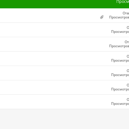
Просм
Отв
Просмотров
О
Просмотро
От
Просмотров
О
Просмотро
О
Просмотро
О
Просмотро
О
Просмотро