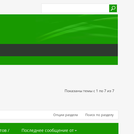
Показаны темы с 1 по 7 из 7
Опции раздела
Поиск по разделу
тов
/
Последнее сообщение от