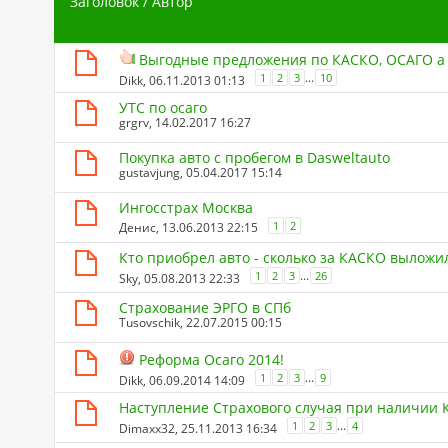
Заголовок
/
Автор
Выгодные предложения по КАСКО, ОСАГО а 
...
1
2
3
10
Dikk
, 06.11.2013 01:13
УТС по осаго
grgrv
, 14.02.2017 16:27
Покупка авто с пробегом в Dasweltauto
gustavjung
, 05.04.2017 15:14
Ингосстрах Москва
1
2
Денис
, 13.06.2013 22:15
Кто приобрел авто - сколько за КАСКО выложи
...
1
2
3
26
Sky
, 05.08.2013 22:33
Страхование ЭРГО в СПб
Tusovschik
, 22.07.2015 00:15
Реформа Осаго 2014!
...
1
2
3
9
Dikk
, 06.09.2014 14:09
Наступление Страхового случая при наличии
...
1
2
3
4
Dimaxx32
, 25.11.2013 16:34