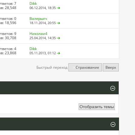
тветов: 7
Dikk
в: 28,548
06.12.2014,
18:35
тветов: 0
Валерьич
в: 18,596
18.11.2014,
20:55
тветов: 9
Николаи4
в: 30,708
25.04.2014,
14:35
тветов: 4
Dikk
в: 23,868
05.11.2013,
01:12
Быстрый переход
Страхование
Вверх