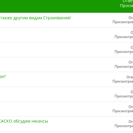
Отве
Просм
также другим видам Страхования!
От
Просмотров
О
Просмотро
О
Просмотро
От
Просмотро
ли?
Отв
Просмотров
О
Просмотро
От
Просмотров
 КАСКО обсудим нюансы
От
Просмотро