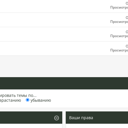
О
Просмотро
О
Просмотро
О
Просмотро
О
Просмотро
ировать темы по...
зрастанию
убыванию
Ваши права