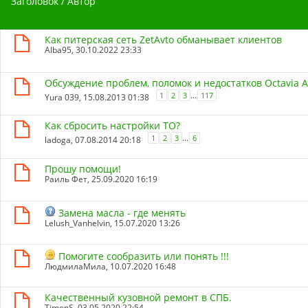
Заголовок
/
Автор
Как питерская сеть ZetAvto обманывает клиентов
Alba95
, 30.10.2022 23:33
Обсуждение проблем, поломок и недостатков Octavia 
...
1
2
3
117
Yura 039
, 15.08.2013 01:38
Как сбросить настройки ТО?
...
1
2
3
6
ladoga
, 07.08.2014 20:18
Прошу помощи!
Раиль Фет
, 25.09.2020 16:19
Замена масла - где менять
Lelush_Vanhelvin
, 15.07.2020 13:26
Помогите сообразить или понять !!!
ЛюдмилаМила
, 10.07.2020 16:48
Качественный кузовной ремонт в СПБ.
TimonS
, 03.05.2020 22:54