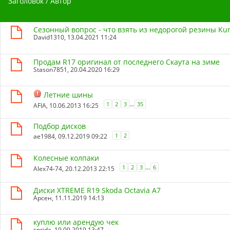
Заголовок
/
Автор
Сезонный вопрос - что взять из недорогой резины Kum
David1310
, 13.04.2021 11:24
Продам R17 оригинал от последнего Скаута на зиме
Stason7851
, 20.04.2020 16:29
Летние шины
...
1
2
3
35
AFIA
, 10.06.2013 16:25
Подбор дисков
1
2
ae1984
, 09.12.2019 09:22
Колесные колпаки
...
1
2
3
6
Alex74-74
, 20.12.2013 22:15
Диски XTREME R19 Skoda Octavia A7
Арсен
, 11.11.2019 14:13
куплю или арендую чек
spride
, 19.09.2019 13:47