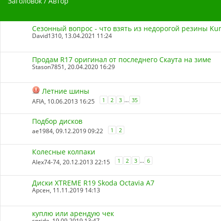
Заголовок
/
Автор
Сезонный вопрос - что взять из недорогой резины Kum
David1310
, 13.04.2021 11:24
Продам R17 оригинал от последнего Скаута на зиме
Stason7851
, 20.04.2020 16:29
Летние шины
...
1
2
3
35
AFIA
, 10.06.2013 16:25
Подбор дисков
1
2
ae1984
, 09.12.2019 09:22
Колесные колпаки
...
1
2
3
6
Alex74-74
, 20.12.2013 22:15
Диски XTREME R19 Skoda Octavia A7
Арсен
, 11.11.2019 14:13
куплю или арендую чек
spride
, 19.09.2019 13:47