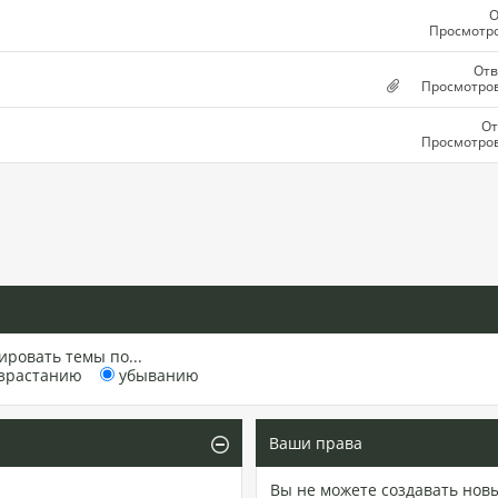
О
Просмотро
Отв
Просмотров
От
Просмотров
ировать темы по...
зрастанию
убыванию
Ваши права
Вы
не можете
создавать нов