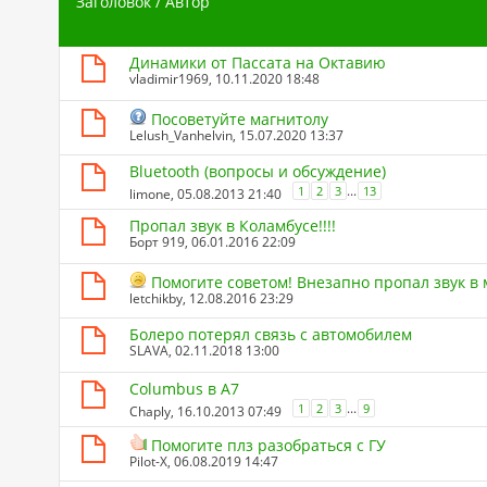
Заголовок
/
Автор
Динамики от Пассата на Октавию
vladimir1969
, 10.11.2020 18:48
Посоветуйте магнитолу
Lelush_Vanhelvin
, 15.07.2020 13:37
Bluetooth (вопросы и обсуждение)
...
1
2
3
13
limone
, 05.08.2013 21:40
Пропал звук в Коламбусе!!!!
Борт 919
, 06.01.2016 22:09
Помогите советом! Внезапно пропал звук в
letchikby
, 12.08.2016 23:29
Болеро потерял связь с автомобилем
SLAVA
, 02.11.2018 13:00
Columbus в А7
...
1
2
3
9
Chaply
, 16.10.2013 07:49
Помогите плз разобраться с ГУ
Pilot-X
, 06.08.2019 14:47