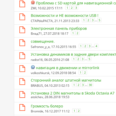
Проблема с SD картой для навигационной 
1
2
3
ZMI
, 10.02.2015 17:11
Возможности и НЕ возможности USB !
...
1
2
3
5
CTAPbIuPACTA
, 21.11.2013 23:33
Электронная панель приборов
1
2
Влад71
, 27.07.2018 18:17
совмещение.
...
1
2
3
4
Safronov_y_a
, 17.10.2015 16:55
Установка динамиков в задние двери комплект
...
1
2
3
5
radist16
, 06.05.2016 21:08
навигация в движении и mirrorlink
1
2
volkoshkursk
, 12.09.2018 08:54
Сторонний аналог штатной магнитолы
...
1
2
3
30
BRABUS
, 04.10.2013 02:15
Установка 2 DIN магнитолы в Skoda Octavia A7
atolchev
, 28.06.2018 19:53
Громкость болеро
1
2
Bromide
, 16.12.2017 11:12