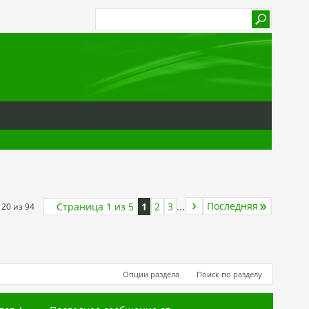
Последняя
Страница 1 из 5
1
2
3
...
 20 из 94
Опции раздела
Поиск по разделу