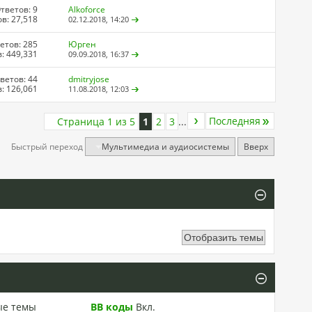
тветов: 9
Alkoforce
в: 27,518
02.12.2018,
14:20
етов: 285
Юрген
: 449,331
09.09.2018,
16:37
ветов: 44
dmitryjose
: 126,061
11.08.2018,
12:03
Последняя
Страница 1 из 5
1
2
3
...
Быстрый переход
Мультимедиа и аудиосистемы
Вверх
ые темы
BB коды
Вкл.