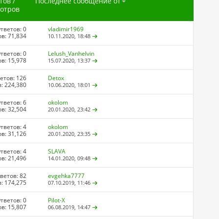
тов
/
Последнее сообщение от
отров
тветов: 0
vladimir1969
в: 71,834
10.11.2020,
18:48
тветов: 0
Lelush_Vanhelvin
в: 15,978
15.07.2020,
13:37
етов: 126
Detox
: 224,380
10.06.2020,
18:01
тветов: 6
okolom
в: 32,504
20.01.2020,
23:42
тветов: 4
okolom
в: 31,126
20.01.2020,
23:35
тветов: 4
SLAVA
в: 21,496
14.01.2020,
09:48
ветов: 82
evgehka7777
: 174,275
07.10.2019,
11:46
тветов: 0
Pilot-X
в: 15,807
06.08.2019,
14:47